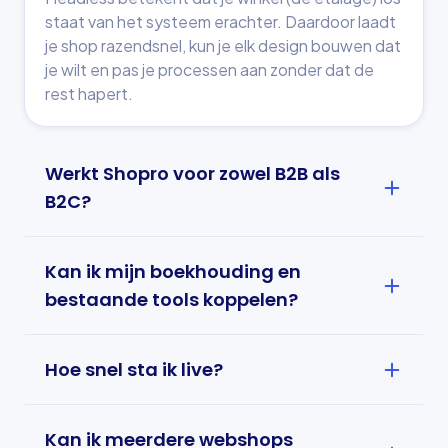
staat van het systeem erachter. Daardoor laadt
je shop razendsnel, kun je elk design bouwen dat
je wilt en pas je processen aan zonder dat de
rest hapert.
Werkt Shopro voor zowel B2B als
B2C?
Ja. Je bedient zakelijke en particuliere klanten
Kan ik mijn boekhouding en
vanuit dezelfde shop, met afgeschermde
prijzen, bedrijfsaccounts, staffels en
bestaande tools koppelen?
contractprijzen waar dat nodig is.
Zeker. Koppel je boekhouding zoals Exact, sluit
Hoe snel sta ik live?
andere systemen aan via onze API en houd zo
één bron van waarheid aan.
Met het Core-pakket sta je snel live met een
Kan ik meerdere webshops
complete basis. We richten je shop samen in en