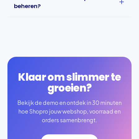
breiden uit op het moment dat jij wilt groeien.
beheren?
Ja, met multistore beheer je meerdere shops
vanuit één backend. Ideaal als je verschillende
merken, markten of talen bedient.
Klaar om slimmer te
groeien?
Bekijk de demo en ontdek in 30 minuten
hoe Shopro jouw webshop, voorraad en
orders samenbrengt.