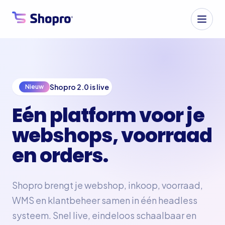
Shopro 2.0 is live
Nieuw
Eén platform voor je
webshops, voorraad
en orders.
Shopro brengt je webshop, inkoop, voorraad,
WMS en klantbeheer samen in één headless
systeem. Snel live, eindeloos schaalbaar en