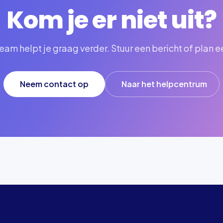
Kom je er niet uit?
am helpt je graag verder. Stuur een bericht of plan e
Neem contact op
Naar het helpcentrum