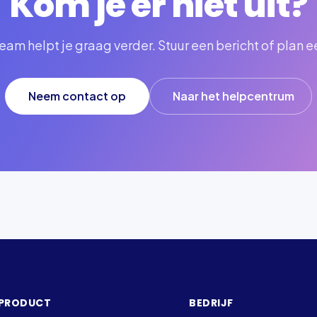
Kom je er niet uit?
am helpt je graag verder. Stuur een bericht of plan e
Neem contact op
Naar het helpcentrum
PRODUCT
BEDRIJF