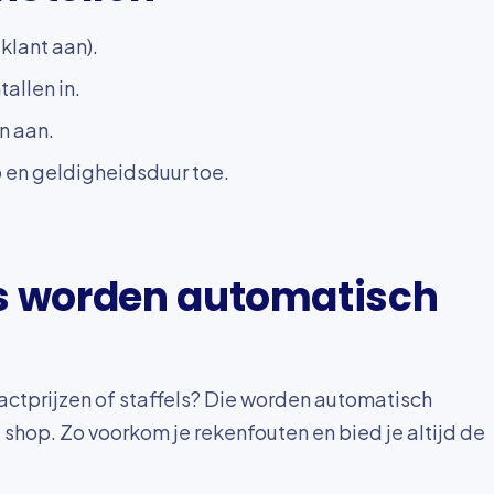
klant aan).
allen in.
n aan.
 en geldigheidsduur toe.
els worden automatisch
actprijzen of staffels? Die worden automatisch
e shop. Zo voorkom je rekenfouten en bied je altijd de