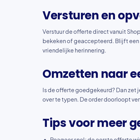
Versturen en op
Verstuur de offerte direct vanuit Shop
bekeken of geaccepteerd. Blijft een r
vriendelijke herinnering.
Omzetten naar e
Is de offerte goedgekeurd? Dan zet j
over te typen. De order doorloopt ver
Tips voor meer g
Reageer snel; de eerste offerte wi