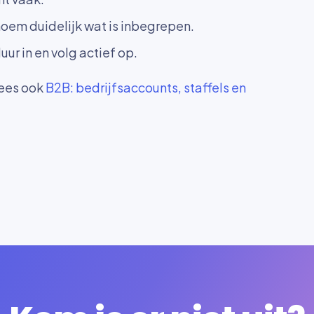
noem duidelijk wat is inbegrepen.
ur in en volg actief op.
Lees ook
B2B: bedrijfsaccounts, staffels en