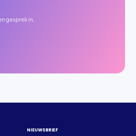
en gesprek in.
NIEUWSBRIEF